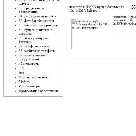
шнуры
накопитель 64gb kingston datatraveler
55
30. программное
150 dt150/64gb red...
обеспечение
31. расходные материалы
накопитель 64gb k
datatraveler 150
32. фотобарабаны и зип
dt150/64gb red/bla
33. носители информации
34. бумага и чистящие
ADD TO
B
средства
CART
N
35. аккумуляторные
батареи
37. телефоны, факсы
38. мобильные телефоны
39. климатическое
оборудование
45.проекторы
999.
Атс
Компьютеры офиса
Мебель
Разные товары
Программное обеспечение