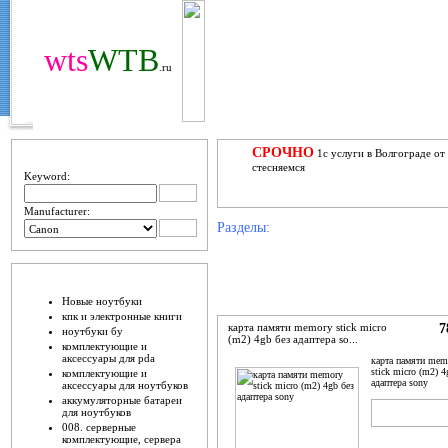
wts
WTB
.ru
ПОИЩИ
СРОЧНО
1с услуги в Волгограде от
стесняемся
Keyword:
Manufacturer:
Разделы:
ШО ЕСТЬ
Новые ноутбуки
кпк и электронные книги
карта памяти memory stick micro
7
ноутбуки бу
(m2) 4gb без адаптера so...
комплектующие и
аксессуары для pda
карта памяти mem
stick micro (m2) 4
комплектующие и
адаптера sony
аксессуары для ноутбуков
аккумуляторные батареи
ADD TO
B
для ноутбуков
CART
N
008. серверные
комплектующие, сервера