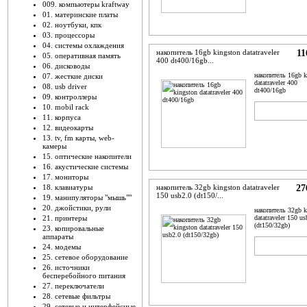
009. компьютеры kraftway
01. материнские платы
02. ноутбуки, кпк
03. процессоры
04. системы охлаждения
накопитель 16gb kingston datatraveler
11
05. оперативная память
400 dt400/16gb...
06. дисководы
накопитель 16gb k
07. жесткие диски
datatraveler 400
08. usb driver
dt400/16gb
09. контроллеры
10. mobil rack
ADD TO
B
CART
N
11. корпуса
12. видеокарты
13. tv, fm карты, web-
камеры
15. оптические накопители
16. акустические системы
17. мониторы
18. клавиатуры
накопитель 32gb kingston datatraveler
27
150 usb2.0 (dt150/...
19. манипуляторы "мышь""
20. джойстики, рули
накопитель 32gb k
21. принтеры
datatraveler 150 us
(dt150/32gb)
23. копировальные
аппараты
ADD TO
B
24. модемы
CART
N
25. сетевое оборудование
26. источники
бесперебойного питания
27. переключатели
28. сетевые фильтры
29. сетевые и интерфейсные