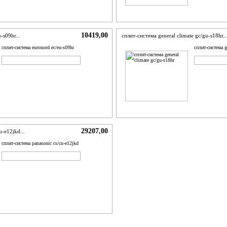
10419,00
-s09hr...
сплит-система general climate gc/gu-s18hr..
сплит-система euronord ec/eu-s09hr
сплит-система g
ADD TO CART
BUY NOW
ADD TO C
29207,00
u-e12jkd...
сплит-система panasonic cs/сu-e12jkd
ADD TO CART
BUY NOW