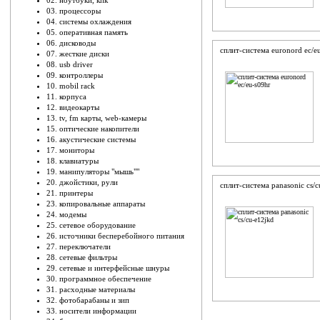
02. ноутбуки, кпк
03. процессоры
04. системы охлаждения
05. оперативная память
06. дисководы
сплит-система euronord ec/eu
07. жесткие диски
08. usb driver
09. контроллеры
10. mobil rack
11. корпуса
12. видеокарты
13. tv, fm карты, web-камеры
15. оптические накопители
16. акустические системы
17. мониторы
18. клавиатуры
19. манипуляторы "мышь""
20. джойстики, рули
сплит-система panasonic cs/с
21. принтеры
23. копировальные аппараты
24. модемы
25. сетевое оборудование
26. источники бесперебойного питания
27. переключатели
28. сетевые фильтры
29. сетевые и интерфейсные шнуры
30. программное обеспечение
31. расходные материалы
32. фотобарабаны и зип
33. носители информации