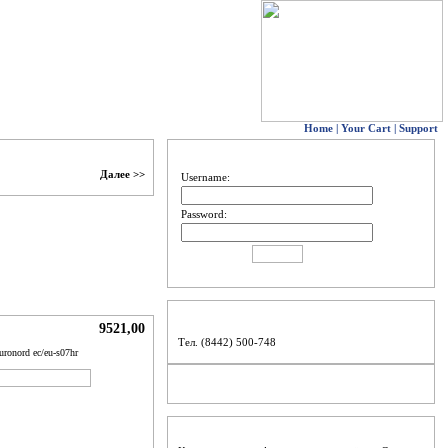
Home
|
Your Cart
|
Support
НЕ ВОЙДЕШЬ
Далее >>
Username:
Password:
КОНТАКТЫ
9521,00
Тел. (8442) 500-748
uronord ec/eu-s07hr
НАШИ ПАРТНЕРЫ
ART
BUY NOW
НЕМНОГО О ГЛАВНОМ