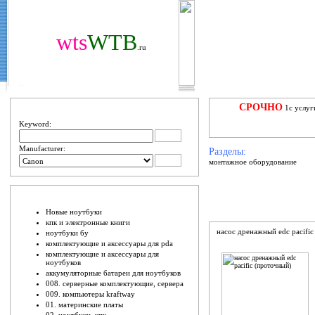
wts
WTB
.ru
ПОИЩИ
СРОЧНО
1с услуг
Keyword:
Manufacturer:
Разделы:
монтажное оборудование
ШО ЕСТЬ
Новые ноутбуки
кпк и электронные книги
насос дренажный edc pacific
ноутбуки бу
комплектующие и аксессуары для pda
комплектующие и аксессуары для
ноутбуков
аккумуляторные батареи для ноутбуков
008. серверные комплектующие, сервера
009. компьютеры kraftway
01. материнские платы