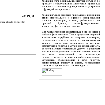
Компания стала официальным партнёром Canon по
продаже и обслуживанию аналоговых, цифровых
копиров, а также многофункциональных устройств
с функцией копирования.
Компания Canon занимает лидирующие позиции на
20119,00
.
рынке персональной и офисной копировальной
техники, принтеров, факсов, работающих на
eneral climate gc/gu-s18hr
простой бумаге, многофункциональных
аппаратов, фото- и видеотехники.
ART
BUY NOW
Для удовлетворения современных потребностей в
работе офиса компания Canon предлагает широкий
ассортимент струйных и лазерных принтеров,
позволяющих получать отпечатки самого высокого
уровня; современную копировальную технику;
компактные и простые в установке сервера печати,
обеспечивающие совместный доступ к ресурсам
высокопроизводительной лазерной сетевой печати
для всех пользователей, чьи компьютеры
подключены к сети; а также многофункциональные
устройства, объединяющие в себе принтер,
копировальный аппарат и сканер, позволяющие
сэкономить время, пространство и деньги.