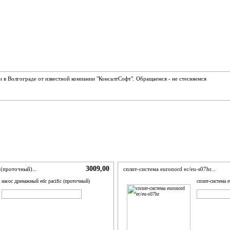
и в Волгограде от известной компании "КонсалтСофт". Обращаемся - не стесняемся
3009,00
 (проточный)...
сплит-система euronord ec/eu-s07hr...
насос дренажный edc pacific (проточный)
сплит-система e
ADD TO CART
BUY NOW
ADD TO C