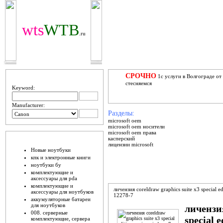
wts
WTB
.ru
ПОИЩИ
СРОЧНО
1с услуги в Волгограде от
стесняемся
Keyword:
Manufacturer:
Разделы:
microsoft oem
microsoft oem носители
microsoft oem права
ШО ЕСТЬ
касперский
лицензии microsoft
Новые ноутбуки
кпк и электронные книги
ноутбуки бу
комплектующие и
аксессуары для pda
комплектующие и
личензия coreldraw graphics suite x3 special e
аксессуары для ноутбуков
12278-7
аккумуляторные батареи
для ноутбуков
личензия
008. серверные
special 
комплектующие, сервера