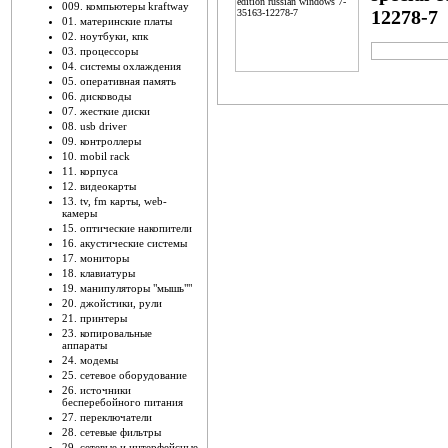
009. компьютеры kraftway
12278-7
01. материнские платы
02. ноутбуки, кпк
03. процессоры
ADD TO CAR
04. системы охлаждения
05. оперативная память
06. дисководы
07. жесткие диски
08. usb driver
09. контроллеры
10. mobil rack
11. корпуса
12. видеокарты
13. tv, fm карты, web-
камеры
15. оптические накопители
16. акустические системы
17. мониторы
18. клавиатуры
19. манипуляторы "мышь""
20. джойстики, рули
21. принтеры
23. копировальные
аппараты
24. модемы
25. сетевое оборудование
26. источники
бесперебойного питания
27. переключатели
28. сетевые фильтры
29. сетевые и интерфейсные