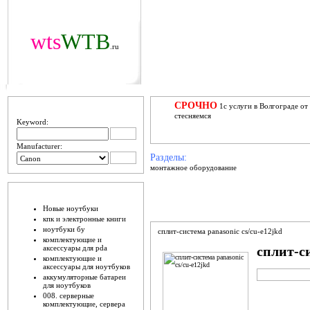
wts
WTB
.ru
ПОИЩИ
СРОЧНО
1с услуги в Волгограде от
стесняемся
Keyword:
Manufacturer:
Разделы:
монтажное оборудование
ШО ЕСТЬ
Новые ноутбуки
кпк и электронные книги
ноутбуки бу
сплит-система panasonic cs/сu-e12jkd
комплектующие и
аксессуары для pda
сплит-си
комплектующие и
аксессуары для ноутбуков
ADD TO CAR
аккумуляторные батареи
для ноутбуков
008. серверные
комплектующие, сервера