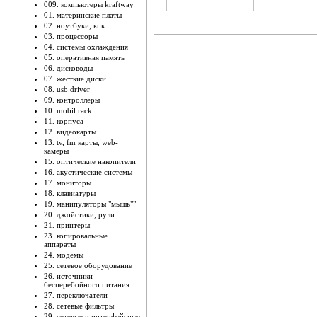
009. компьютеры kraftway
01. материнские платы
02. ноутбуки, кпк
03. процессоры
04. системы охлаждения
05. оперативная память
06. дисководы
07. жесткие диски
08. usb driver
09. контроллеры
10. mobil rack
11. корпуса
12. видеокарты
13. tv, fm карты, web-
камеры
15. оптические накопители
16. акустические системы
17. мониторы
18. клавиатуры
19. манипуляторы "мышь""
20. джойстики, рули
21. принтеры
23. копировальные
аппараты
24. модемы
25. сетевое оборудование
26. источники
бесперебойного питания
27. переключатели
28. сетевые фильтры
29. сетевые и интерфейсные