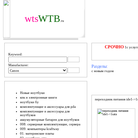
wts
WTB
.ru
ПОИЩИ
СРОЧНО
1с услуг
Keyword:
Manufacturer:
Разделы:
с новым годом
ШО ЕСТЬ
Новые ноутбуки
кпк и электронные книги
переходник питания ide1->1s
ноутбуки бу
комплектующие и аксессуары для pda
комплектующие и аксессуары для
ноутбуков
аккумуляторные батареи для ноутбуков
008. серверные комплектующие, сервера
009. компьютеры kraftway
01. материнские платы