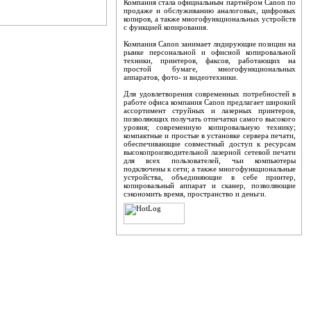
Компания стала официальным партнёром Canon по
продаже и обслуживанию аналоговых, цифровых
копиров, а также многофункциональных устройств
с функцией копирования.
Компания Canon занимает лидирующие позиции на
рынке персональной и офисной копировальной
техники, принтеров, факсов, работающих на
простой бумаге, многофункциональных
аппаратов, фото- и видеотехники.
Для удовлетворения современных потребностей в
работе офиса компания Canon предлагает широкий
ассортимент струйных и лазерных принтеров,
позволяющих получать отпечатки самого высокого
уровня; современную копировальную технику;
компактные и простые в установке сервера печати,
обеспечивающие совместный доступ к ресурсам
высокопроизводительной лазерной сетевой печати
для всех пользователей, чьи компьютеры
подключены к сети; а также многофункциональные
устройства, объединяющие в себе принтер,
копировальный аппарат и сканер, позволяющие
сэкономить время, пространство и деньги.