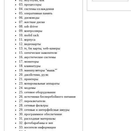
02. ноутбуки, кпк
03. процессоры
04. системы охлаждения
05. оперативная память
06. дисководы
07. жесткие диски
08. usb driver
09. контроллеры
10. mobil rack
11. корпуса
12. видеокарты
13. tv, fm карты, web-камеры
15. оптические накопители
16. акустические системы
17. мониторы
18. клавиатуры
19. манипуляторы "мышь""
20. джойстики, рули
21. принтеры
23. копировальные аппараты
24. модемы
25. сетевое оборудование
26. источники бесперебойного питания
27. переключатели
28. сетевые фильтры
29. сетевые и интерфейсные шнуры
30. программное обеспечение
31. расходные материалы
32. фотобарабаны и зип
33. носители информации