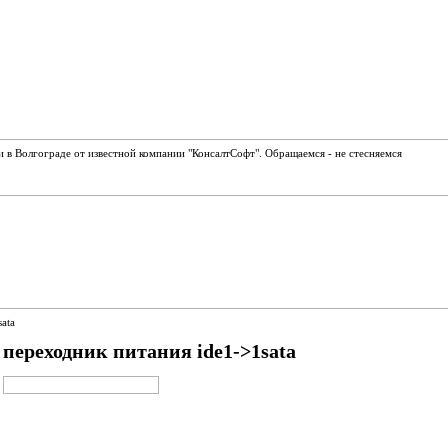
и в Волгограде от известной компании "КонсалтСофт". Обращаемся - не стесняемся
ata
переходник питания ide1->1sata
ADD TO CART
BUY NOW