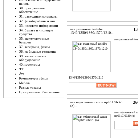
шнуры
30. программное
обеспечение
31. расходные материалы
32. фотобарабаны и зип
33. носители информации
вал резиновый toshiba
13
34. бумага и чистящие
1340/1350/1360/1370/1210...
средства
35. аккумуляторные
вал резиновый tos
батареи
37. телефоны, факсы
38. мобильные телефоны
39. климатическое
оборудование
45.проекторы
999.
Атс
1340/1350/1360/1370/1210
Компьютеры офиса
Мебель
ADD TO CART
BUY NOW
Разные товары
Программное обеспечение
вал тефлоновый canon np6317/6320
26
(о)...
вал тефлоновый c
np6317/6320 (о)
ADD TO
B
CART
N