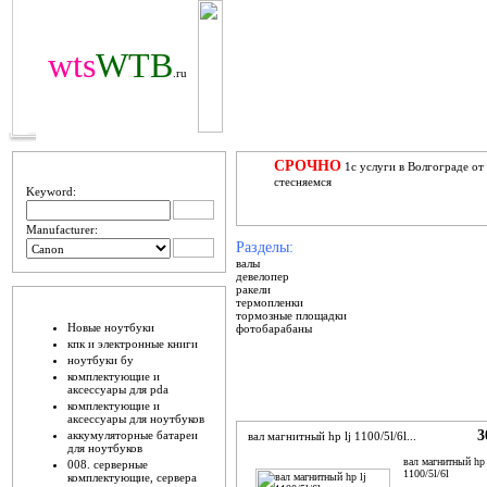
wts
WTB
.ru
ПОИЩИ
СРОЧНО
1с услуги в Волгограде от
стесняемся
Keyword:
Manufacturer:
Разделы:
валы
девелопер
ракели
ШО ЕСТЬ
термопленки
тормозные площадки
Новые ноутбуки
фотобарабаны
кпк и электронные книги
ноутбуки бу
комплектующие и
аксессуары для pda
комплектующие и
аксессуары для ноутбуков
3
аккумуляторные батареи
вал магнитный hp lj 1100/5l/6l...
для ноутбуков
вал магнитный hp 
008. серверные
1100/5l/6l
комплектующие, сервера