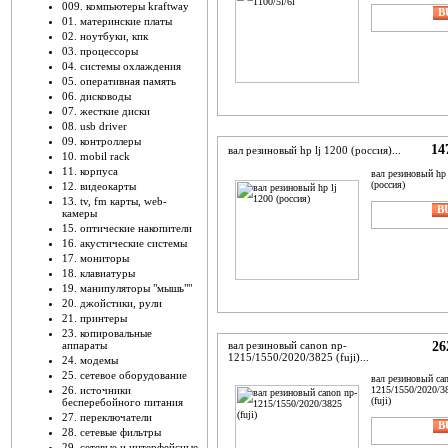
009. компьютеры kraftway
ADD TO
B
01. материнские платы
CART
N
02. ноутбуки, кпк
03. процессоры
04. системы охлаждения
05. оперативная память
06. дисководы
07. жесткие диски
08. usb driver
09. контроллеры
14
вал резиновый hp lj 1200 (россия)...
10. mobil rack
11. корпуса
вал резиновый hp 
(россия)
12. видеокарты
13. tv, fm карты, web-
ADD TO
B
камеры
CART
N
15. оптические накопители
16. акустические системы
17. мониторы
18. клавиатуры
19. манипуляторы "мышь""
20. джойстики, рули
21. принтеры
23. копировальные
аппараты
вал резиновый canon np-
26
1215/1550/2020/3825 (fuji)...
24. модемы
25. сетевое оборудование
вал резиновый can
26. источники
1215/1550/2020/3
(fuji)
бесперебойного питания
27. переключатели
ADD TO
B
28. сетевые фильтры
CART
N
29. сетевые и интерфейсные